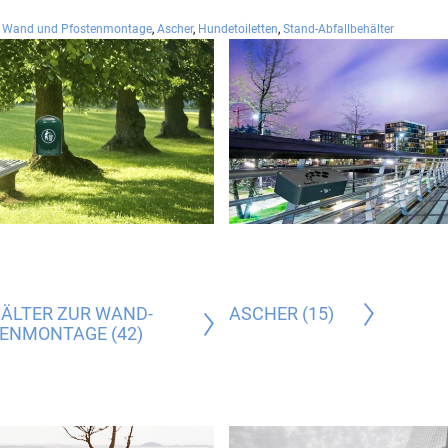
ur Wand und Pfostenmontage
,
Ascher
,
Hundetoiletten
,
Stand-Abfallbehälter
ÄLTER ZUR WAND-
ASCHER (15)
ENMONTAGE (42)