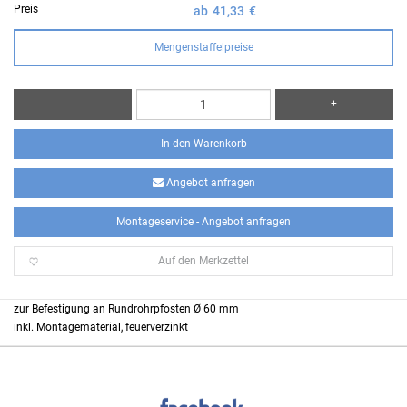
Preis
ab
41,33
€
Mengenstaffelpreise
-
+
In den Warenkorb
Angebot anfragen
Montageservice - Angebot anfragen
Auf den Merkzettel
zur Befestigung an Rundrohrpfosten Ø 60 mm
inkl. Montagematerial, feuerverzinkt