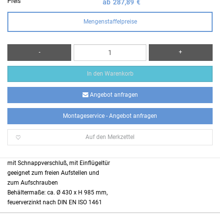
Preis
ab
287,89
€
Mengenstaffelpreise
-
+
In den Warenkorb
Angebot anfragen
Montageservice - Angebot anfragen
Auf den Merkzettel
mit Schnappverschluß, mit Einflügeltür
geeignet zum freien Aufstellen und
zum Aufschrauben
Behältermaße: ca. Ø 430 x H 985 mm,
feuerverzinkt nach DIN EN ISO 1461